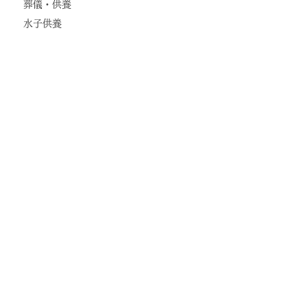
葬儀・供養
水子供養
行事・体験
滝行体験
お大師さま ご縁日
初不動・星まつり
青葉まつり
お寺でヨガ
光明宝院
お問合せ
アクセス
奉賛会（お寺くらぶ）
光明真言宗 大本山
蓬菜山 光明宝院
〒649-5336