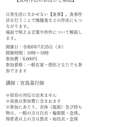
日常生活に欠かせない【食事】。食事作
法を行うことで施餓鬼などの作法にもつ
ながります。
場面で唱える言葉や所作について解説し
ます。
開催日：令和6年7月25日（木）
開催時間：10時～16時
参加費：6,000円
参加資格：一般在家・僧侶どなたでも参
加できます
講師：宮島基行師
※宿泊の対応は出来ません
※昼食は参加費に含まれます
※参加にあたり、衣体（服装）及び持ち
物は、一般の方は白衣・輪袈裟・念珠。
得度者以上の方は黒衣・如法衣・念珠