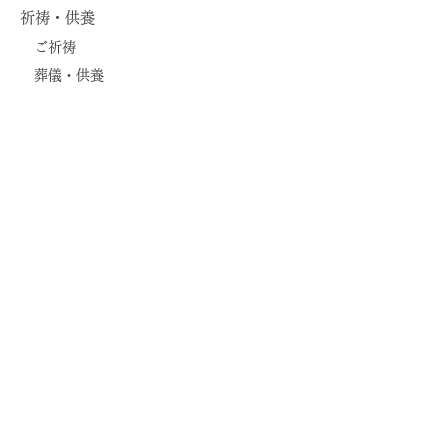
祈祷・供養
ご祈祷
葬儀・供養
水子供養
行事・体験
滝行体験
お大師さま ご縁日
初不動・星まつり
青葉まつり
お寺でヨガ
光明宝院
お問合せ
アクセス
奉賛会（お寺くらぶ）
光明真言宗 大本山