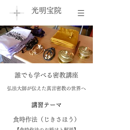
光明宝院
誰でも学べる密教講座
弘法大師が伝えた真言密教の世界へ
講習テーマ
食時作法（じきさほう）
【食時作法のお授けと解説】